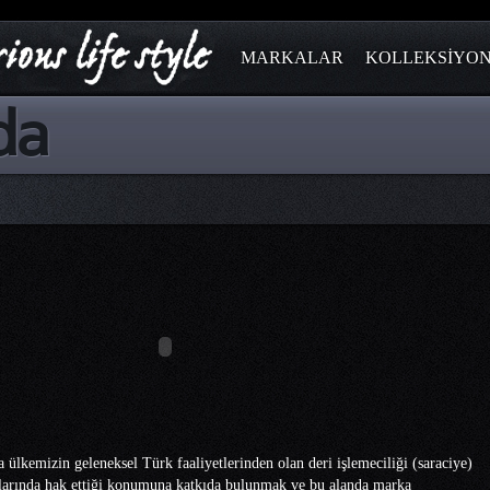
MARKALAR
KOLLEKSİYO
da
ülkemizin geleneksel Türk faaliyetlerinden olan deri işlemeciliği (saraciye)
larında hak ettiği konumuna katkıda bulunmak ve bu alanda marka