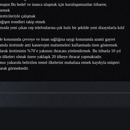
muştur.Bu hedef ve inanca ulaşmak için kuruluşumuzdan itibaren;
rmemek
üreticileriyle çalışmak
eğişen trendleri takip etmek
mızda yeni çıkan cep telefonlarına çok hızlı bir şekilde yeni dizaynlarla kılıf
e konusunda çevreye ve insan sağlığına saygı konusunda azami gayret
amda üretimde anti kanserojen malzemeleri kullanmada özen göstermek.
larak üretiminin %70’e yakınını ihracata yönlendirmek. Bu itibarla 10 yıl
a ülkeleri olmak üzere yaklaşık 20 ülkeye ihracat yapmaktadır.
mız yukarıda belirtilen temel ilkelerini muhafaza etmek kaydıyla müşteri
arak görmektedir.