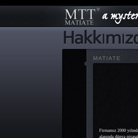
Hakkımız
MATIATE
Firmamız 2000 yılında 
alanında dünya piyasa