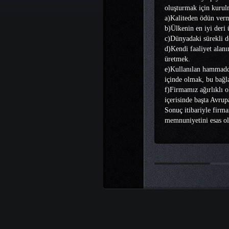
oluşturmak için kurul
a)Kaliteden ödün ve
b)Ülkenin en iyi deri 
c)Dünyadaki sürekli d
d)Kendi faaliyet alanı
üretmek.
e)Kullanılan hammadd
içinde olmak, bu bağl
f)Firmamız ağırlıklı o
içerisinde başta Avrup
Sonuç itibariyle firma
memnuniyetini esas ol